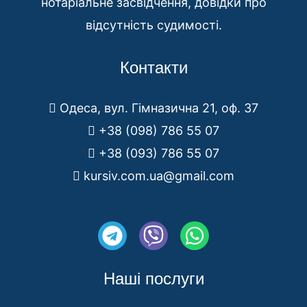
нотаріальне засвідчення, довідки про
відсутність судимості.
Контакти
Одеса, вул. Гімназична 21, оф. 37
+38 (098) 786 55 07
+38 (093) 786 55 07
kursiv.com.ua@gmail.com
T
V
W
e
i
h
l
b
a
Наші послуги
e
e
t