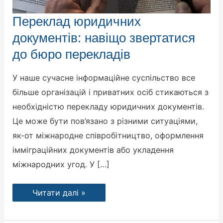
Переклад
Переклад юридичних
юридичних
документів:
документів: навіщо звертатися
навіщо
звертатися
до бюро перекладів
до
бюро
перекладів
У наше сучасне інформаційне суспільство все
більше організацій і приватних осіб стикаються з
необхідністю перекладу юридичних документів.
Це може бути пов’язано з різними ситуаціями,
як-от міжнародне співробітництво, оформлення
імміграційних документів або укладення
міжнародних угод. У […]
Читати далі »