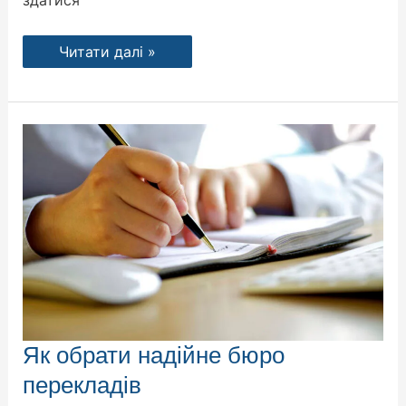
здатися
Читати далі »
Як
Як обрати надійне бюро
обрати
надійне
перекладів
бюро
перекладів