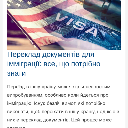
Переклад
Переклад документів для
документів
для
імміграції: все, що потрібно
імміграції:
все,
знати
що
потрібно
знати
Переїзд в іншу країну може стати непростим
випробуванням, особливо коли йдеться про
імміграцію. Існує безліч вимог, які потрібно
виконати, щоб переїхати в іншу країну, і однією з
них є переклад документів. Цей процес може