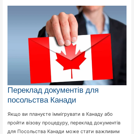
Переклад
Переклад документів для
документів
для
посольства Канади
посольства
Канади
Якщо ви плануєте іммігрувати в Канаду або
пройти візову процедуру, переклад документів
для Посольства Канади може стати важливим