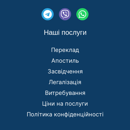
T
V
W
e
i
h
l
b
a
Наші послуги
e
e
t
g
r
s
Переклад
r
a
Апостиль
a
p
m
Засвідчення
p
Легалізація
Витребування
Ціни на послуги
Політика конфіденційності