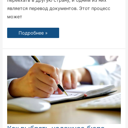
переехать в другую страну, и одним из них
является перевод документов. Этот процесс
может
Подробнее »
Как