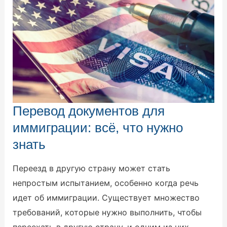
Перевод
Перевод документов для
документов
для
иммиграции: всё, что нужно
иммиграции:
всё,
знать
что
нужно
знать
Переезд в другую страну может стать
непростым испытанием, особенно когда речь
идет об иммиграции. Существует множество
требований, которые нужно выполнить, чтобы