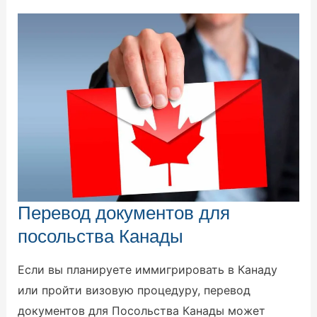
Перевод
Перевод документов для
документов
для
посольства Канады
посольства
Канады
Если вы планируете иммигрировать в Канаду
или пройти визовую процедуру, перевод
документов для Посольства Канады может