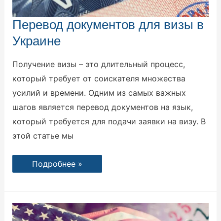
Перевод
Перевод документов для визы в
документов
для
Украине
визы
в
Украине
Получение визы – это длительный процесс,
который требует от соискателя множества
усилий и времени. Одним из самых важных
шагов является перевод документов на язык,
который требуется для подачи заявки на визу. В
этой статье мы
Подробнее »