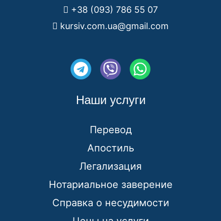
+38 (093) 786 55 07
kursiv.com.ua@gmail.com
T
V
W
e
i
h
l
b
a
Наши услуги
e
e
t
g
r
s
Перевод
r
a
Апостиль
a
p
Легализация
m
p
Нотариальное заверение
Справка о несудимости