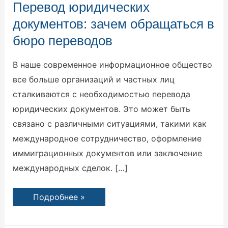
Перевод
Перевод юридических
юридических
документов:
документов: зачем обращаться в
зачем
обращаться
бюро переводов
в
бюро
переводов
В наше современное информационное общество
все больше организаций и частных лиц
сталкиваются с необходимостью перевода
юридических документов. Это может быть
связано с различными ситуациями, такими как
международное сотрудничество, оформление
иммиграционных документов или заключение
международных сделок. […]
Подробнее »