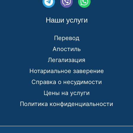
e
i
h
l
b
a
Наши услуги
e
e
t
g
r
s
Перевод
r
a
Апостиль
a
p
Легализация
m
p
Нотариальное заверение
Справка о несудимости
Цены на услуги
Политика конфиденциальности