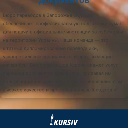
Бюро переводов в Запорожье «Курсив»
обеспечивает профессиональную подготовку бумаг
для подачи в официальные инстанции за рубежом и
на территории Украины. Наша команда — это
штатные дипломированные переводчики,
узкопрофильные специалисты и практикующие
нотариусы. Бюро переводов Курсив окажет услуг
перевода документов всех видов, придавая им
полную юридическую силу и обеспечивая клиентам
высокое качество и профессиональный подход к
каждому заказу.
Мы гарантируем, что каждый перевод документов
будет выполнен с максимальной точностью, а его
оформление — со строгим соблюдением